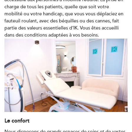
PRENDRE RDV
charge de tous les patients, quelle que soit votre
mobilité ou votre handicap, que vous vous déplaciez en
fauteuil roulant, avec des béquilles ou des cannes, fait
Kinésithérapie
partie des valeurs essentielles d’IK. Vous êtes accueilli
IK Paris 7 Saint Germain
dans des conditions adaptées à vos besoins.
199 Bd Saint-Germain 75007 Paris
199 Bd Saint-Germain 75007 Paris
01 43 25 10 20
PRENDRE RDV
PRENDRE RDV
Kinésithérapie
IK Bois Colombes – 92
1 Rue Mertens 92600 Bois-Colombes
Le confort
1 Rue Mertens 92600 Bois-Colombes
01 43 50 50 81
Nous disposons de grands espaces de soins et de vastes