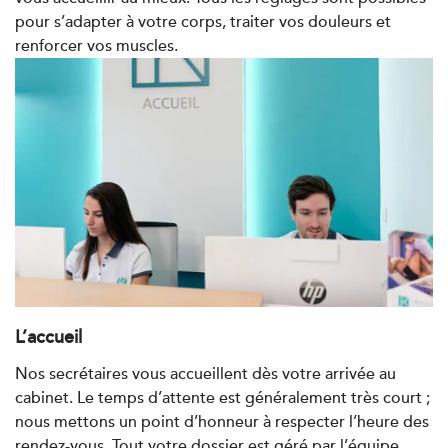
pour s’adapter à votre corps, traiter vos douleurs et
renforcer vos muscles.
Kinésithérapie
IK Boulogne – 92
3 Av. André Morizet 92100 Boulogne-
Billancourt
3 Av. André Morizet 92100 Boulogne-
01 48 25 34 79
Billancourt
PRENDRE RDV
PRENDRE RDV
L’accueil
Kinésithérapie
Balnéothérapie
Nos secrétaires vous accueillent dès votre arrivée au
IK Châtenay-Malabry – 92
cabinet. Le temps d’attente est généralement très court ;
nous mettons un point d’honneur à respecter l’heure des
380 Av. de la Division Leclerc 92290
rendez-vous. Tout votre dossier est géré par l’équipe,