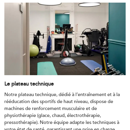
Trouvez votre cabinet de
kinésithérapie IK
Besoin d’Imagerie Médicale à Antony ? IRM, scanner,
échographie, infiltrations, radiologie… Olympe Imagerie
vous reçoit dans des délais courts sur le Centre Olympe
Santé, même bâtiment que votre kinésithérapeute !
Le plateau technique
Notre plateau technique, dédié à l’entraînement et à la
rééducation des sportifs de haut niveau, dispose de
Filtrer les
cabinets avec balnéothérapie
machines de renforcement musculaire et de
physiothérapie (glace, chaud, électrothérapie,
pressothérapie). Notre équipe adapte les techniques à
Kinésithérapie
votre état de santé, garantissant une prise en charge