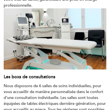
IK Paris 16 – Trocadéro
professionnelle.
8 Avenue de Camoens 75116 Paris
8 Avenue de Camoens 75116 Paris
01 42 15 22 46
PRENDRE RDV
PRENDRE RDV
Kinésithérapie
IK Paris 6 – Cassette
Les boxs de consultations
1 Rue Cassette 75006 Paris
Nous disposons de 6 salles de soins individuelles, pour
1 Rue Cassette 75006 Paris
01 42 84 06 95
vous accueillir de manière personnalisée dans le confort
d’une consultation individuelle. Les salles sont toutes
PRENDRE RDV
équipées de tables électriques dernière génération, pour
PRENDRE RDV
vous accueillir au mieux. Tous les réglages sont possibles