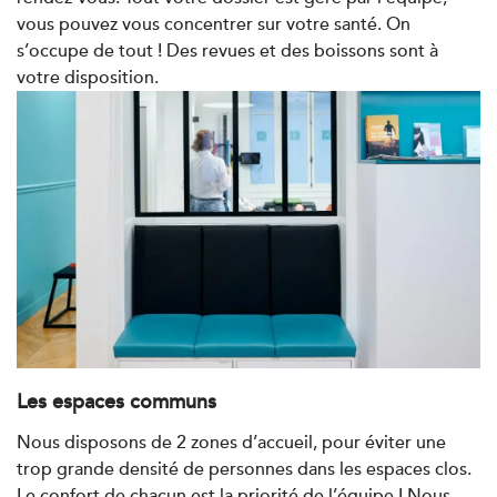
Châtenay-Malabry
vous pouvez vous concentrer sur votre santé. On
380 Av. de la Division Leclerc 92290
01 43 50 05 24
s’occupe de tout ! Des revues et des boissons sont à
Châtenay-Malabry
votre disposition.
PRENDRE RDV
PRENDRE RDV
Kinésithérapie
Balnéothérapie
IK Paris 17 – Villiers
68 Av. de Villiers 75017 Paris
68 Av. de Villiers 75017 Paris
01 44 90 90 40
PRENDRE RDV
Les espaces communs
PRENDRE RDV
Nous disposons de 2 zones d’accueil, pour éviter une
trop grande densité de personnes dans les espaces clos.
Le confort de chacun est la priorité de l’équipe ! Nous