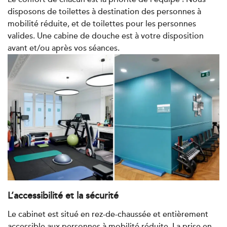
Kinésithérapie
disposons de toilettes à destination des personnes à
IK Paris 8 – Saint Lazare
mobilité réduite, et de toilettes pour les personnes
valides. Une cabine de douche est à votre disposition
20 Rue de la Pépinière 75008 Paris
avant et/ou après vos séances.
20 Rue de la Pépinière 75008 Paris
01 55 06 05 07
PRENDRE RDV
PRENDRE RDV
Kinésithérapie
Balnéothérapie
IK Vanves – 92
5 Rue Monge 92170 Vanves
5 Rue Monge 92170 Vanves
01 46 44 33 92
L’accessibilité et la sécurité
Le cabinet est situé en rez-de-chaussée et entièrement
PRENDRE RDV
accessible aux personnes à mobilité réduite. La prise en