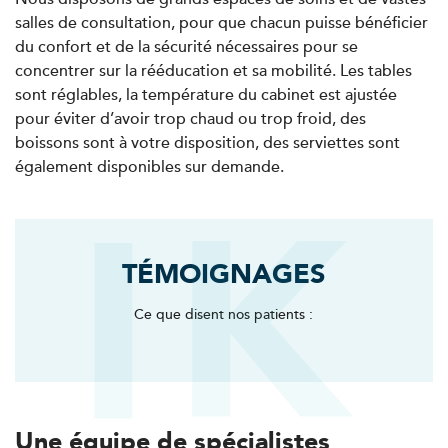
salles de consultation, pour que chacun puisse bénéficier
du confort et de la sécurité nécessaires pour se
PRENDRE RDV
concentrer sur la rééducation et sa mobilité. Les tables
PRENDRE RDV
sont réglables, la température du cabinet est ajustée
pour éviter d’avoir trop chaud ou trop froid, des
boissons sont à votre disposition, des serviettes sont
Kinésithérapie
également disponibles sur demande.
IK Antony Olympe Sante – 92
28 Rue Velpeau 92160 Antony
28 Rue Velpeau 92160 Antony
01 76 21 71 41
TÉMOIGNAGES
PRENDRE RDV
Ce que disent nos patients :
PRENDRE RDV
Kinésithérapie
Une équipe de spécialistes
Koss Paris 8 – Haussmann