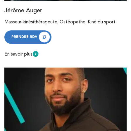
Kinésithérapie
Jérôme Auger
IK Meudon – 92
Masseur-kinésithérapeute, Ostéopathe, Kiné du sport
8 Rue de Paris 92190 Meudon
PRENDRE RDV
8 Rue de Paris 92190 Meudon
01 40 95 01 09
PRENDRE RDV
En savoir plus
PRENDRE RDV
PRENDRE RDV